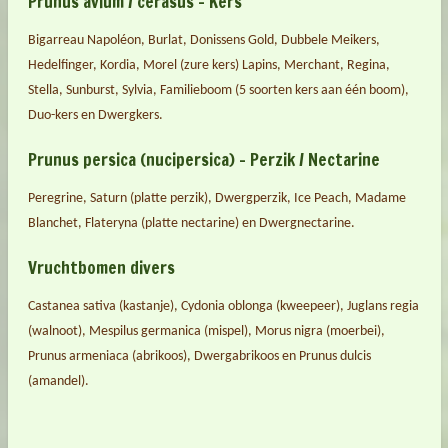
Prunus avium / cerasus – Kers
Bigarreau Napoléon, Burlat, Donissens Gold, Dubbele Meikers,
Hedelfinger, Kordia, Morel (zure kers) Lapins, Merchant, Regina,
Stella, Sunburst, Sylvia, Familieboom (5 soorten kers aan één boom),
Duo-kers en Dwergkers.
Prunus persica (nucipersica) – Perzik / Nectarine
Peregrine, Saturn (platte perzik), Dwergperzik, Ice Peach, Madame
Blanchet, Flateryna (platte nectarine) en Dwergnectarine.
Vruchtbomen divers
Castanea sativa (kastanje), Cydonia oblonga (kweepeer), Juglans regia
(walnoot), Mespilus germanica (mispel), Morus nigra (moerbei),
Prunus armeniaca (abrikoos), Dwergabrikoos en Prunus dulcis
(amandel).