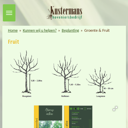
Ga
direct
naar
de
Home
»
Kunnen wij u helpen?
»
Beplanting
»
Groente & Fruit
hoofdinhoud
Fruit