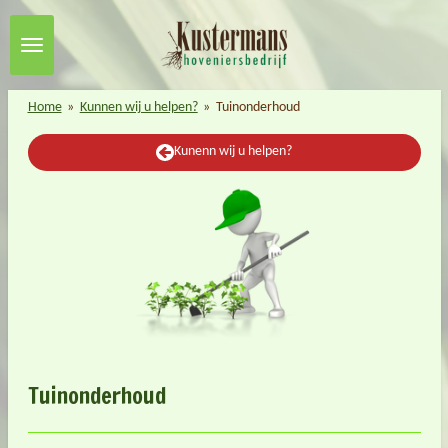
Ga
direct
naar
de
Home
»
Kunnen wij u helpen?
»
Tuinonderhoud
hoofdinhoud
Kunenn wij u helpen?
Tuinonderhoud