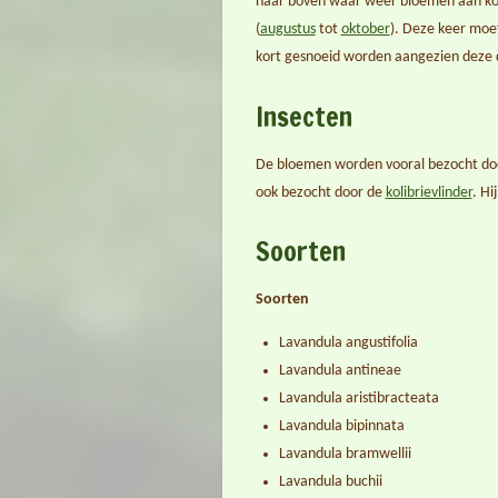
naar boven waar weer bloemen aan kom
(
augustus
tot
oktober
). Deze keer moe
kort gesnoeid worden aangezien deze d
Insecten
De bloemen worden vooral bezocht do
ook bezocht door de
kolibrievlinder
. Hi
Soorten
Soorten
Lavandula angustifolia
Lavandula antineae
Lavandula aristibracteata
Lavandula bipinnata
Lavandula bramwellii
Lavandula buchii