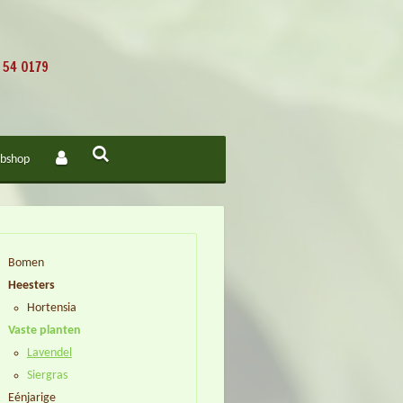
 54 0179
bshop
Bomen
Heesters
Hortensia
Vaste planten
Lavendel
Siergras
Eénjarige