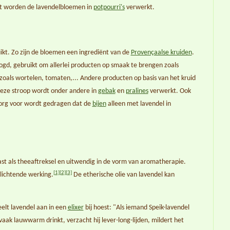
 worden de lavendelbloemen in
potpourri's
verwerkt.
kt. Zo zijn de bloemen een ingrediënt van de
Provençaalse kruiden
.
gd, gebruikt om allerlei producten op smaak te brengen zoals
zoals wortelen, tomaten,... Andere producten op basis van het kruid
Deze stroop wordt onder andere in
gebak
en
pralines
verwerkt. Ook
zorg voor wordt gedragen dat de
bijen
alleen met lavendel in
t als theeaftreksel en uitwendig in de vorm van aromatherapie.
[1]
[2]
[3]
lichtende werking.
De etherische olie van lavendel kan
elt lavendel aan in een
elixer
bij hoest: "Als iemand Speik-lavendel
en vaak lauwwarm drinkt, verzacht hij lever-long-lijden, mildert het