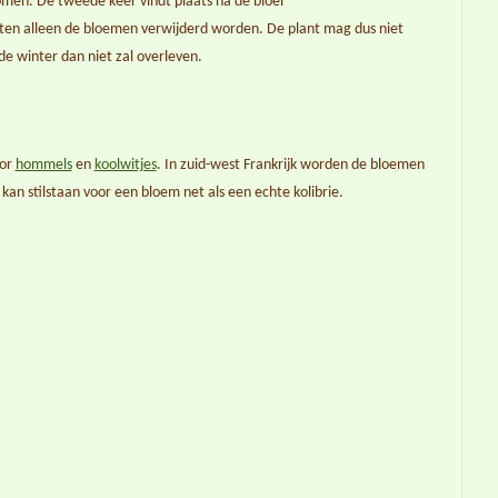
en. De tweede keer vindt plaats na de bloei
ten alleen de bloemen verwijderd worden. De plant mag dus niet
e winter dan niet zal overleven.
or
hommels
en
koolwitjes
. In zuid-west Frankrijk worden de bloemen
j kan stilstaan voor een bloem net als een echte kolibrie.