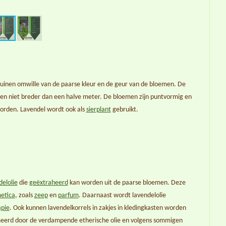
png
l tuinen omwille van de paarse kleur en de geur van de bloemen. De
 en niet breder dan een halve meter. De bloemen zijn puntvormig en
orden. Lavendel wordt ook als
sierplant
gebruikt.
delolie
die
geëxtraheerd
kan worden uit de paarse bloemen. Deze
etica
, zoals
zeep
en
parfum
. Daarnaast wordt lavendelolie
pie
. Ook kunnen lavendelkorrels in zakjes in kledingkasten worden
eerd door de verdampende etherische olie en volgens sommigen