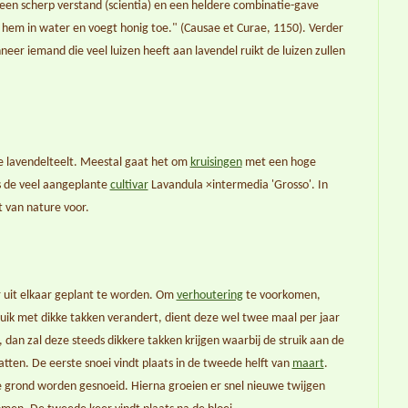
r een scherp verstand (scientia) en een heldere combinatie-gave
 hem in water en voegt honig toe." (Causae et Curae, 1150). Verder
eer iemand die veel luizen heeft aan lavendel ruikt de luizen zullen
 lavendelteelt. Meestal gaat het om
kruisingen
met een hoge
s de veel aangeplante
cultivar
Lavandula ×intermedia
'Grosso'. In
 van nature voor.
 uit elkaar geplant te worden. Om
verhoutering
te voorkomen,
ruik met dikke takken verandert, dient deze wel twee maal per jaar
 dan zal deze steeds dikkere takken krijgen waarbij de struik aan de
ten. De eerste snoei vindt plaats in de tweede helft van
maart
.
e grond worden gesnoeid. Hierna groeien er snel nieuwe twijgen