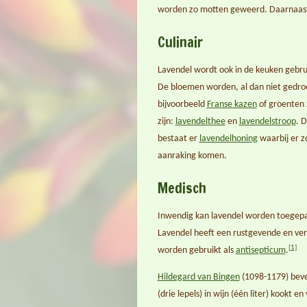
worden zo motten geweerd. Daarnaast
Culinair
Lavendel wordt ook in de keuken gebrui
De bloemen worden, al dan niet gedroo
bijvoorbeeld
Franse kazen
of groenten 
zijn:
lavendelthee
en
lavendelstroop
. 
bestaat er
lavendelhoning
waarbij er 
aanraking komen.
Medisch
Inwendig kan lavendel worden toegepas
Lavendel heeft een rustgevende en ver
[1]
worden gebruikt als
antisepticum
.
Hildegard van Bingen
(1098-1179) beve
(drie lepels) in wijn (één liter) kookt 