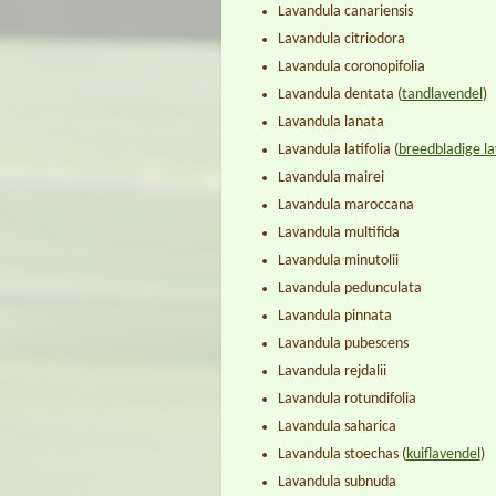
Lavandula canariensis
Lavandula citriodora
Lavandula coronopifolia
Lavandula dentata
(
tandlavendel
)
Lavandula lanata
Lavandula latifolia
(
breedbladige l
Lavandula mairei
Lavandula maroccana
Lavandula multifida
Lavandula minutolii
Lavandula pedunculata
Lavandula pinnata
Lavandula pubescens
Lavandula rejdalii
Lavandula rotundifolia
Lavandula saharica
Lavandula stoechas
(
kuiflavendel
)
Lavandula subnuda