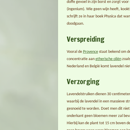
doffe gevoel in zijn borst en zorgt voo
(ingenium). Wie geen wijn heeft, kookt
schrijft ze in haar boek
Physica
dat wann
doodgaan.
Verspreiding
Vooral de
Provence
staat bekend om de
concentratie aan
etherische oliën
zoal
Nederland en België komt lavendel niet
Verzorging
Lavendelstruiken dienen 30 centimeter
waarbij de lavendel in een massieve st
gesnoeid te worden. Doet men dit niet,
onderkant geen bloemen meer zal bevat
Hierbij kan de plant tot 15 cm boven d