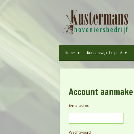
Ga
direct
naar
de
hoofdinhoud
Home
Kunnen wij u helpen?
Account aanmake
E-mailadres
Wachtwoord