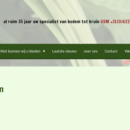
al ruim 35 jaar uw specialist van bodem tot kruin
GSM +31(0)622
Wat kunnen wij u bieden
Laatste nieuws
over ons
Contact
We
n