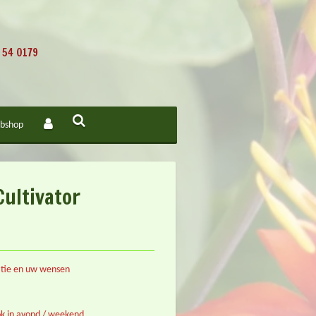
 54 0179
bshop
ultivator
catie en uw wensen
k in avond / weekend