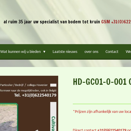
al ruim 35 jaar uw specialist van bodem tot kruin
GSM +31(0)622
Wat kunnen wij u bieden
Laatste nieuws
over ons
Contact
We
HD-GC01-0-001 C
*Prijzen zijn afhankelijk van uw lo
Direct contact
+31(0)622540179
oo