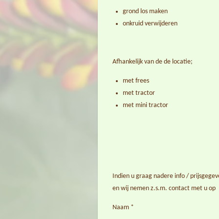
grond los maken
onkruid verwijderen
Afhankelijk van de de locatie;
met frees
met tractor
met mini tractor
Indien u graag nadere info / prijsgegev
en wij nemen z.s.m. contact met u op
Naam *