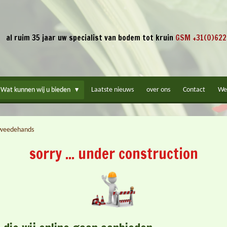
al ruim 35 jaar uw specialist van bodem tot kruin
GSM +31(0)622
Wat kunnen wij u bieden
Laatste nieuws
over ons
Contact
We
weedehands
sorry ... under construction